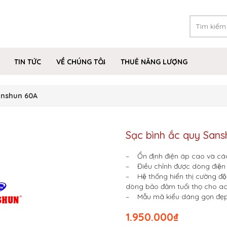
TIN TỨC
VỀ CHÚNG TÔI
THUÊ NĂNG LƯỢNG
anshun 60A
Sạc bình ắc quy San
– Ổn định điện áp cao và các 
– Điều chỉnh được dòng điện
– Hệ thống hiển thị cường độ 
dòng bảo đảm tuổi thọ cho a
– Mẫu mã kiểu dáng gọn đẹ
1.950.000
₫