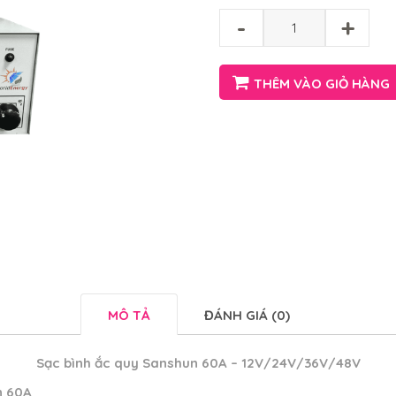
-
+
THÊM VÀO GIỎ HÀNG
MÔ TẢ
ĐÁNH GIÁ (0)
Sạc bình ắc quy Sanshun 60A – 12V/24V/36V/48V
n 60A