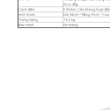
Accu đầy
Cách điện
5 Mohm ( khi không hoạt độ
Kích thước
Dài 38cm * Rộng 31cm * Ca
Trọng lượng
13.2 kg
Bảo hành
06 tháng