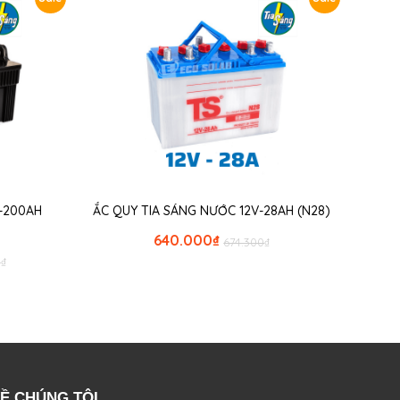
V-200AH
ẮC QUY TIA SÁNG NƯỚC 12V-28AH (N28)
640.000
₫
674.300
₫
0
₫
Ề CHÚNG TÔI