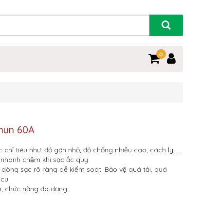
0
shun 60A
chỉ tiêu như: độ gợn nhỏ, độ chống nhiễu cao, cách ly, …
 nhanh chậm khi sạc ắc quy
dòng sạc rõ ràng dễ kiểm soát. Bảo vệ quá tải, quá
ccu
p, chức năng đa dạng.