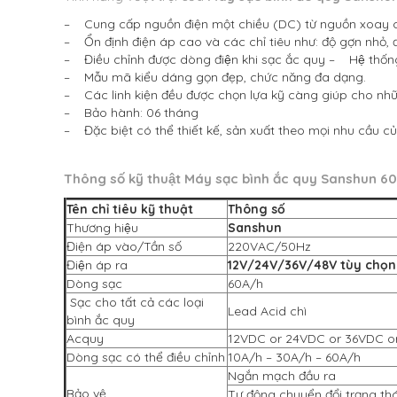
– Cung cấp nguồn điện một chiều (DC) từ nguồn xoay 
– Ổn định điện áp cao và các chỉ tiêu như: độ gợn nhỏ, 
– Điều chỉnh được dòng điện khi sạc ắc quy
– Hệ thống 
– Mẫu mã kiểu dáng gọn đẹp, chức năng đa dạng.
– Các linh kiện đều được chọn lựa kỹ càng giúp cho nhữ
– Bảo hành: 06 tháng
– Đặc biệt có thể thiết kế, sản xuất theo mọi nhu cầu cu
Thông số kỹ thuật
Máy sạc bình ắc quy Sanshun 6
Tên chỉ tiêu kỹ thuật
Thông số
Thương hiệu
Sanshun
Điện áp vào/Tần số
220VAC/50Hz
Điện áp ra
12V/24V/36V/48V tùy chọn
Dòng sạc
60A/h
Sạc cho tất cả các loại
Lead Acid chì
bình ắc quy
Acquy
12VDC or 24VDC or 36VDC o
Dòng sạc có thể điều chỉnh
10A/h – 30A/h – 60A/h
Ngắn mạch đầu ra
Bảo vệ
Tự động chuyển đổi trạng th