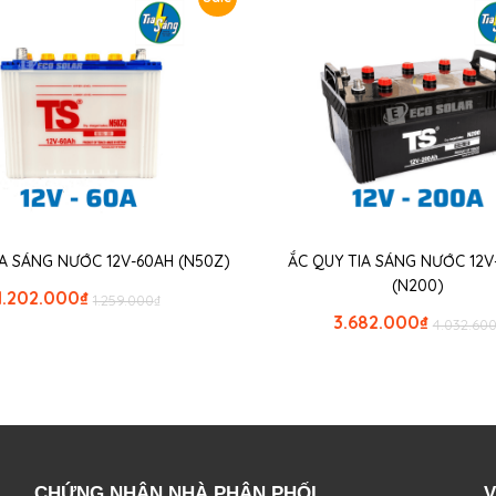
IA SÁNG NƯỚC 12V-60AH (N50Z)
ẮC QUY TIA SÁNG NƯỚC 12
(N200)
1.202.000
₫
1.259.000
₫
3.682.000
₫
4.032.60
CHỨNG NHẬN NHÀ PHÂN PHỐI
V