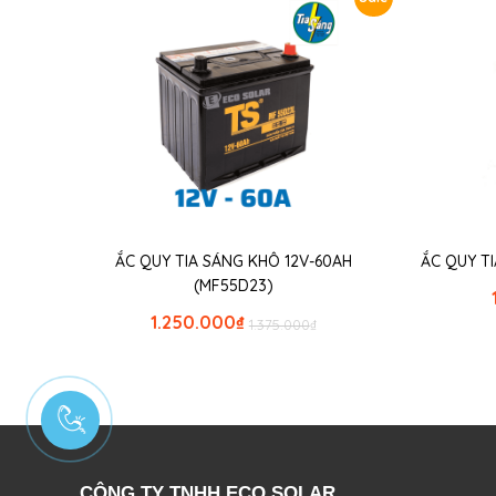
ẮC QUY TIA SÁNG KHÔ 12V-60AH
ẮC QUY T
(MF55D23)
1.250.000
₫
1.375.000
₫
CÔNG TY TNHH ECO SOLAR