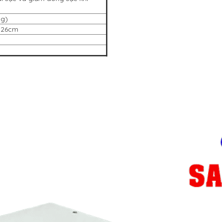
ng)
o 26cm