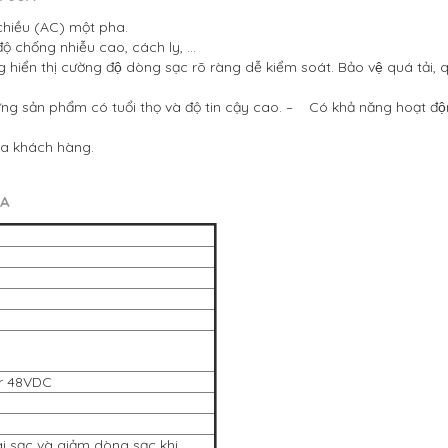
chiều (AC) một pha.
độ chống nhiễu cao, cách ly, …
hiển thị cường độ dòng sạc rõ ràng dễ kiểm soát. Bảo vệ quá tả
ng sản phẩm có tuổi thọ và độ tin cậy cao.
– Có khả năng hoạt động
̉a khách hàng.
0A
r 48VDC
ái sạc và giảm dòng sạc khi