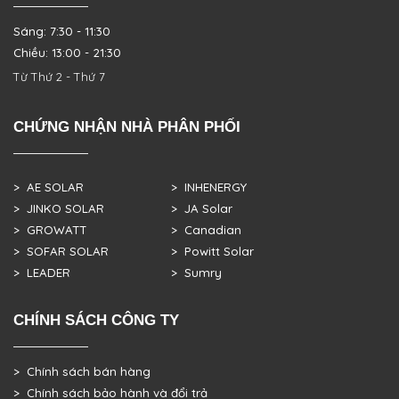
Sáng: 7:30 - 11:30
Chiều: 13:00 - 21:30
Từ Thứ 2 - Thứ 7
CHỨNG NHẬN NHÀ PHÂN PHỐI
> AE SOLAR
> INHENERGY
> JINKO SOLAR
> JA Solar
> GROWATT
> Canadian
> SOFAR SOLAR
> Powitt Solar
> LEADER
> Sumry
CHÍNH SÁCH CÔNG TY
> Chính sách bán hàng
> Chính sách bảo hành và đổi trả