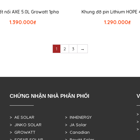
ết nối AXE 5.0L Growatt 1pha
Khung đỡ pin Lithium HOPE 
1.390.000
₫
1.290.000
₫
1
2
3
→
CHỨNG NHẬN NHÀ PHÂN PHỐI
V
>
> AE SOLAR
> INHENERGY
>
> JINKO SOLAR
> JA Solar
>
> GROWATT
> Canadian
> SOFAR SOLAR
> Powitt Solar