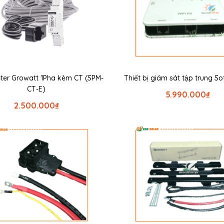
ter Growatt 1Pha kèm CT (SPM-
Thiết bị giám sát tập trung S
CT-E)
5.990.000
₫
2.500.000
₫