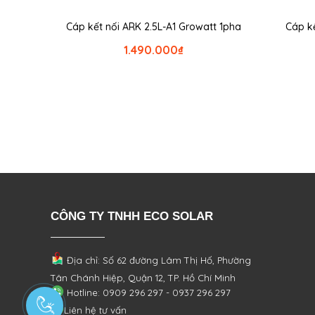
Cáp kết nối ARK 2.5L-A1 Growatt 1pha
Cáp k
1.490.000
₫
CÔNG TY TNHH ECO SOLAR
Địa chỉ: Số 62 đường Lâm Thị Hố, Phường
Tân Chánh Hiệp, Quận 12, TP. Hồ Chí Minh
Hotline: 0909 296 297 - 0937 296 297
Liên hệ tư vấn