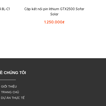
4.8L-C1
Cáp kết nối pin lithium GTX2500 Sofar
Solar
1.250.000
₫
Ề CHÚNG TÔI
 GIỚI THIỆU
 TRANG CHỦ
 DỰ ÁN THỰC TẾ