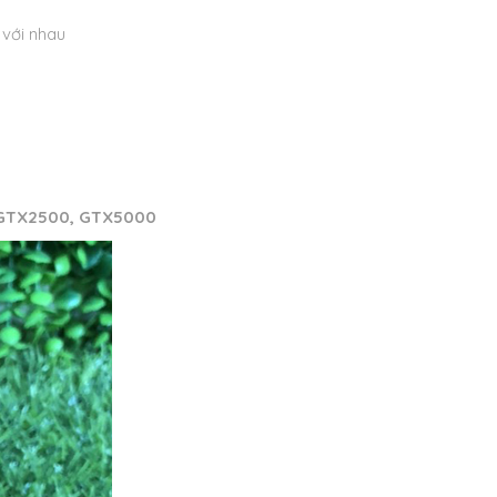
với nhau
far GTX2500, GTX5000