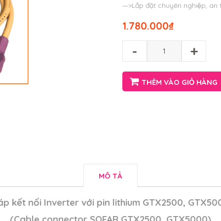
—>Lắp đặt chuyên nghiệp, an t
1.780.000
₫
-
+
THÊM VÀO GIỎ HÀNG
MÔ TẢ
́p kết nối Inverter với pin lithium GTX2500, GTX5
(Cable connector SOFAR GTX2500, GTX5000)