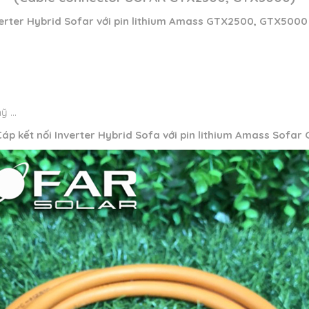
verter Hybrid Sofar với
pin lithium Amass GTX2500, GTX5000
ỹ …
Cáp kết nối Inverter Hybrid Sofa với pin lithium Amass So