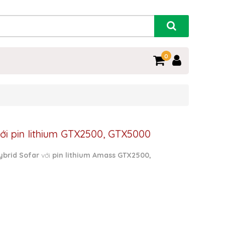
0
r với pin lithium GTX2500, GTX5000
ybrid Sofar
với
pin lithium Amass GTX2500,