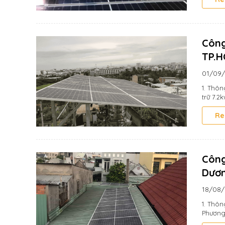
Công
TP.
01/09
1. Thôn
trữ 7.2
Re
Công
Dươ
18/08
1. Thôn
Phương 