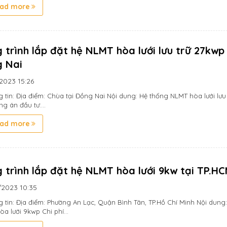
ad more
 trình lắp đặt hệ NLMT hòa lưới lưu trữ 27kwp 
 Nai
/2023
15:26
g tin: Địa điểm: Chùa tại Đồng Nai Nội dung: Hệ thống NLMT hòa lưới lưu
ng án đầu tư:...
ad more
 trình lắp đặt hệ NLMT hòa lưới 9kw tại TP.H
/2023
10:35
g tin: Địa điểm: Phường An Lạc, Quận Bình Tân, TP.Hồ Chí Minh Nội dung
a lưới 9kwp Chi phí...