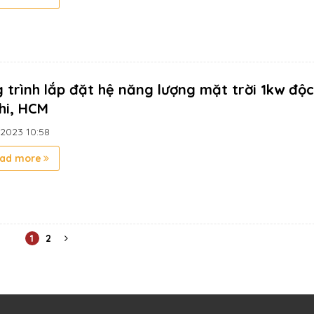
 trình lắp đặt hệ năng lượng mặt trời 1kw độc 
hi, HCM
/2023
10:58
ad more
1
2