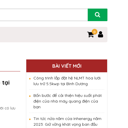
0
BÀI VIẾT MỚI
Công trình lắp đặt hệ NLMT hòa lưới
 tại
lưu trữ 5.5kwp tại Bình Dương
Bốn bước để cải thiện hiệu suất phát
điện của nhà máy quang điện của
bạn
ới có lưu
Tin tức nửa năm của Inhenergy năm
2023: Giữ vững khát vọng ban đầu