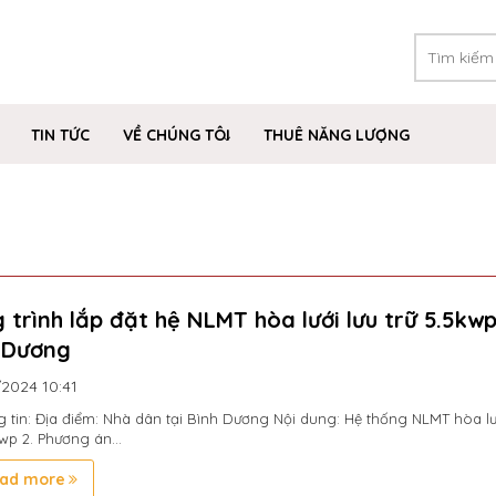
TIN TỨC
VỀ CHÚNG TÔI
THUÊ NĂNG LƯỢNG
 trình lắp đặt hệ NLMT hòa lưới lưu trữ 5.5kwp
 Dương
/2024
10:41
g tin: Địa điểm: Nhà dân tại Bình Dương Nội dung: Hệ thống NLMT hòa lư
kwp 2. Phương án...
ad more