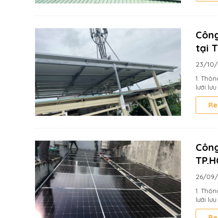
Công
tại 
23/10
1. Thôn
lưới lưu
Re
Công
TP.
26/09
1. Thô
lưới lưu
Re