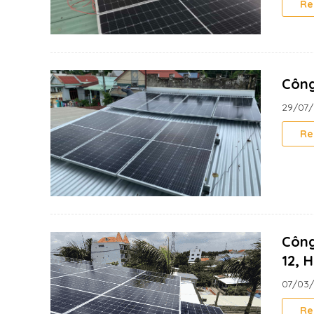
Re
Công
29/07
Re
Công
12, 
07/03
Re