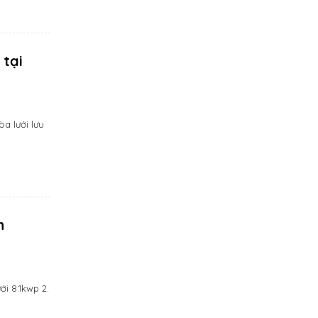
 tại
a lưới lưu
h
i 8.1kwp 2.