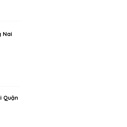
g Nai
ại Quận