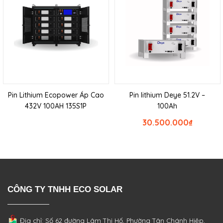
Pin Lithium Ecopower Áp Cao
Pin lithium Deye 51.2V –
432V 100AH 135S1P
100Ah
30.500.000
₫
CÔNG TY TNHH ECO SOLAR
Địa chỉ: Số 62 đường Lâm Thị Hố, Phường
Tân Chánh Hiệp,