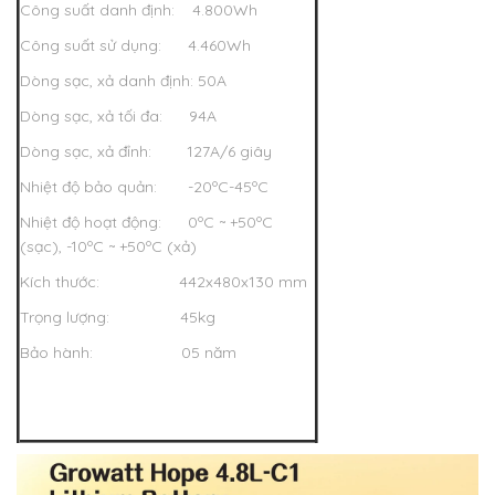
Công suất danh định: 4.800Wh
Công suất sử dụng: 4.460Wh
Dòng sạc, xả danh định: 50A
Dòng sạc, xả tối đa: 94A
Dòng sạc, xả đỉnh: 127A/6 giây
Nhiệt độ bảo quản: -20ºC-45ºC
Nhiệt độ hoạt động: 0ºC ~ +50ºC
(sạc), -10ºC ~ +50ºC (xả)
Kích thước: 442x480x130 mm
Trọng lượng: 45kg
Bảo hành: 05 năm