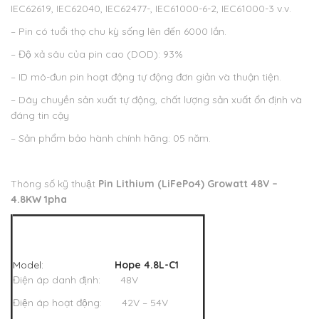
IEC62619, IEC62040, IEC62477-, IEC61000-6-2, IEC61000-3 v.v.
– Pin có tuổi thọ chu kỳ sống lên đến 6000 lần.
– Độ xả sâu của pin cao (DOD): 93%
– ID mô-đun pin hoạt động tự động đơn giản và thuận tiện.
– Dây chuyền sản xuất tự động, chất lượng sản xuất ổn định và
đáng tin cậy
– Sản phẩm bảo hành chính hãng: 05 năm.
Thông số kỹ thuật
Pin Lithium (LiFePo4) Growatt 48V –
4.8KW 1pha
Model:
Hope 4.8L-C1
Điện áp danh định: 48V
Điện áp hoạt động: 42V – 54V