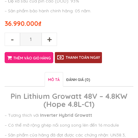
– Độ xả sâu của pin cao (DOD): 93%
– Sản phẩm bảo hành chính hãng: 05 năm.
36.990.000
₫
-
+
THANH TOÁN NGAY
THÊM VÀO GIỎ HÀNG
MÔ TẢ
ĐÁNH GIÁ (0)
Pin Lithium Growatt 48V – 4.8KW
(Hope 4.8L-C1)
– Tương thích với
Inverter Hybrid Growatt
– Có thể mở rộng ghép nối song song lên đến 16 module
– Sản phẩm của hãng đã đạt được các chứng nhận: UN38.3,