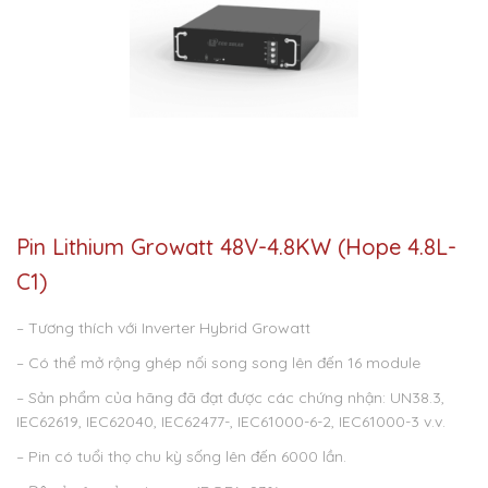
Pin Lithium Growatt 48V-4.8KW (Hope 4.8L-
C1)
– Tương thích với Inverter Hybrid Growatt
– Có thể mở rộng ghép nối song song lên đến 16 module
– Sản phẩm của hãng đã đạt được các chứng nhận: UN38.3,
IEC62619, IEC62040, IEC62477-, IEC61000-6-2, IEC61000-3 v.v.
– Pin có tuổi thọ chu kỳ sống lên đến 6000 lần.