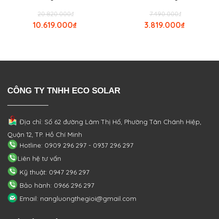
20.820.000
₫
7.490.000
₫
10.619.000
₫
3.819.000
₫
CÔNG TY TNHH ECO SOLAR
Địa chỉ: Số 62 đường Lâm Thị Hố, Phường
Tân Chánh Hiệp,
Quận 12, TP. Hồ Chí Minh
Hotline: 0909 296 297 - 0937 296 297
Liên hệ tư vấn
Kỹ thuật: 0947 296 297
Bảo hành: 0966 296 297
Email: nangluongthegioi@gmail.com