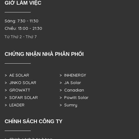
GIỜ LÀM VIỆC
Sáng: 7:30 - 11:30
Chiều: 13:00 - 21:30
Từ Thứ 2 - Thứ 7
CHỨNG NHẬN NHÀ PHÂN PHỐI
> AE SOLAR
> INHENERGY
> JINKO SOLAR
> JA Solar
> GROWATT
> Canadian
> SOFAR SOLAR
> Powitt Solar
> LEADER
> Sumry
CHÍNH SÁCH CÔNG TY