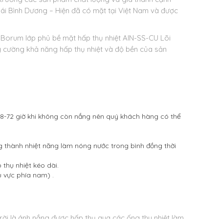
ái Bình Dương – Hiện đã có mặt tại Việt Nam và được
 Borum lớp phủ bề mặt hấp thụ nhiệt AIN-SS-CU Lõi
 cường khả năng hấp thụ nhiệt và độ bền của sản
48-72 giờ khi không còn nắng nên quý khách hàng có thể
 thành nhiệt năng làm nóng nước trong bình đồng thời
thụ nhiệt kéo dài.
u vực phía nam) .
rời là ánh nắng được hấp thụ qua các ống thu nhiệt làm