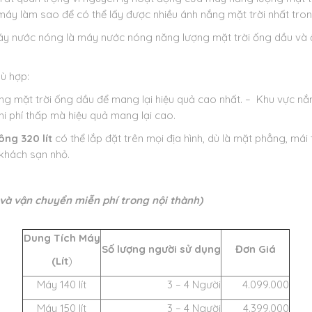
áy làm sao để có thể lấy được nhiều ánh nắng mặt trời nhất tro
máy nước nóng là máy nước nóng năng lượng mặt trời ống dầu và ố
hù hợp:
 mặt trời ống dầu để mang lại hiệu quả cao nhất.
– Khu vực nắn
hi phí thấp mà hiệu quả mang lại cao.
hông
320 l
ít​
có thể lắp đặt trên mọi địa hình, dù là mặt phẳng, m
 khách sạn nhỏ.
à vận chuyển miễn phí trong nội thành​)
Dung Tích Máy
Số lượng người sử dụng
Đơn Giá
(Lít
)
Máy 140 lít
3 – 4 Người
4.099.000
Máy 150 lít
3 – 4 Người
4.399.000