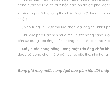
nóng nước sau đó chứa ở bồn bảo ôn do đó phải đặt m
– Hiện nay có 2 loại ống thu nhiệt được sử dụng cho 
nhiệt).
Tùy vào từng khu vực mà lựa chọn loại ống thu nhiệt p
– Khu vực phía Bắc nên mua máy nước nóng năng lượng
cần sử dụng loại ống chân không thu nhiệt là được vì c
*
Máy nước nóng năng lượng mặt trời ống chân k
được sử dụng cho nhà ở dân dụng, biệt thự, nhà hàng,
Bảng giá máy nước nóng (giá bao gồm lắp đặt máy v