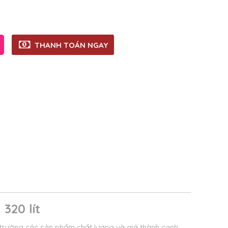
THANH TOÁN NGAY
320 lít
trường các sản phẩm chất lượng và giá thành cạnh