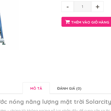
-
+
THÊM VÀO GIỎ HÀNG
MÔ TẢ
ĐÁNH GIÁ (0)
c nóng năng lượng mặt trời Solarcity 
ệm – chúng tôi không ngừng nỗ lực phấn đấu để cung cấp ra thị 