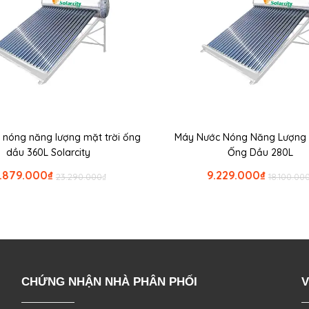
 nóng năng lượng mặt trời ống
Máy Nước Nóng Năng Lượng 
dầu 360L Solarcity
Ống Dầu 280L
1.879.000
₫
9.229.000
₫
23.290.000
₫
18.100.00
CHỨNG NHẬN NHÀ PHÂN PHỐI
V