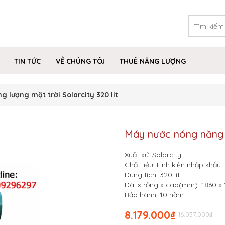
TIN TỨC
VỀ CHÚNG TÔI
THUÊ NĂNG LƯỢNG
 lượng mặt trời Solarcity 320 lit
Máy nước nóng năng lư
Xuất xứ: Solarcity
Chất liệu: Linh kiện nhập khẩu
Dung tích: 320 lít
Dài x rộng x cao(mm): 1860 x
Bảo hành: 10 năm
8.179.000
₫
16.037.000
₫