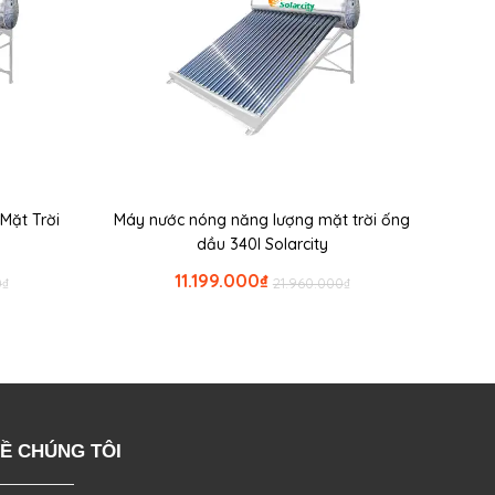
Mặt Trời
Máy nước nóng năng lượng mặt trời ống
dầu 340l Solarcity
11.199.000
₫
0
₫
21.960.000
₫
Ề CHÚNG TÔI