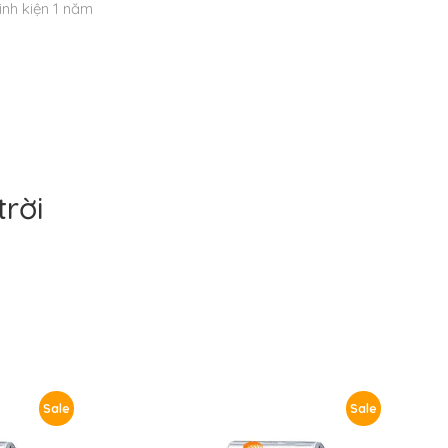
nh kiện 1 năm
rời
Sale
Sale