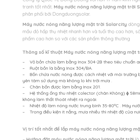
tranh tốt nhất.
Máy nước nóng năng lượng mặt trời S
phân phối bởi Dongduongsolar.
Máy nước nóng năng lượng mặt trời Solarcity
dòng 
mầu đỏ hấp thụ nhiệt nhanh hơn và tuổi thọ cao hơn, s
phẩm cao hơn so với các sản phẩm thông thường
Thông số kĩ thuật
Máy nước nóng năng lượng mặt trời
– Vỏ bồn chứa làm bằng Inox 304-2B theo tiêu chuẩn an
– Ruột bồn là bằng Inox 304/BA.
– Bồn chứa nước nóng được cách nhiệt với môi trường bê
yên tâm sử dụng mà không lo khi trời mưa .
– Chân bồn được làm bằng Inox 201.
– Hệ thống ống thu nhiệt colector (chân Không) ϕ 58mm
không làm thất thoát nhiệt ra ngoài.
– Nhiệt độ làm nóng nước trung bình 35-80ºC . Máy nước 
– Trong điều kiện ít nắng, mưa nhiều thì nhiệt độ của 
Vị trí tốt nhất để lắp máy nước nóng năng lượng mặt
–
Hướng đặt máy nước nóng năng lượng mặt trời
là