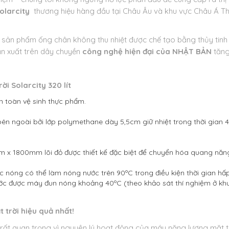
olarcity
thương hiệu hàng đầu tại Châu Âu và khu vực Châu Á Th
sản phẩm ống chân không thu nhiệt được chế tạo bằng thủy tinh
ản xuất trên dây chuyền
công nghệ hiện đại của NHẬT BẢN
tăng
 Solarcity 320 lít​
 toàn vệ sinh thực phẩm.
n ngoài bởi lớp polymethane dày 5,5cm giữ nhiệt trong thời gian 
 x 1800mm lõi đỏ được thiết kế đặc biệt để chuyển hóa quang năng
nóng có thể làm nóng nước trên 90ºC trong điều kiện thời gian hấp 
nước được máy đun nóng khoảng 40ºC (theo khảo sát thí nghiệm ở kh
 trời hiệu quả nhất!
 rất quan trọng vì nguyên lý hoạt động của máy năng lượng mặt t