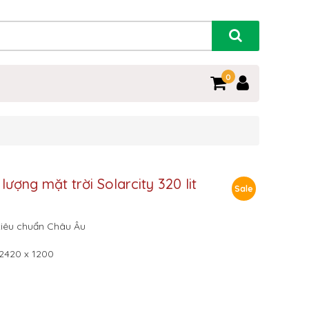
0
ợng mặt trời Solarcity 320 lit
Sale
 tiêu chuẩn Châu Âu
 2420 x 1200