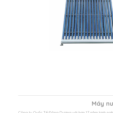
Máy nướ
Công ty Quốc Tế Đông Dương với hơn 17 năm kinh nghi