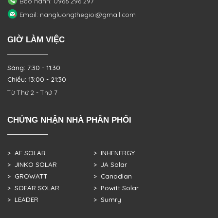
Bảo hành: 0966 296 297
Email: nangluongthegioi@gmail.com
GIỜ LÀM VIỆC
Sáng: 7:30 - 11:30
Chiều: 13:00 - 21:30
Từ Thứ 2 - Thứ 7
CHỨNG NHẬN NHÀ PHÂN PHỐI
> AE SOLAR
> INHENERGY
> JINKO SOLAR
> JA Solar
> GROWATT
> Canadian
> SOFAR SOLAR
> Powitt Solar
> LEADER
> Sumry