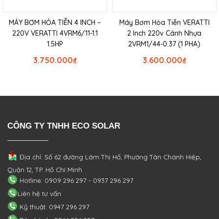
MÁY BƠM HỎA TIỄN 4 INCH –
Máy Bơm Hỏa Tiễn VERATTI
220V VERATTI 4VRM6/11-1.1
2 Inch 220v Cánh Nhựa
1.5HP
2VRM1/44-0.37 (1 PHA)
3.750.000
₫
3.600.000
₫
CÔNG TY TNHH ECO SOLAR
Địa chỉ: Số 62 đường Lâm Thị Hố, Phường
Tân Chánh Hiệp,
Quận 12, TP. Hồ Chí Minh
Hotline: 0909 296 297 - 0937 296 297
Liên hệ tư vấn
Kỹ thuật: 0947 296 297