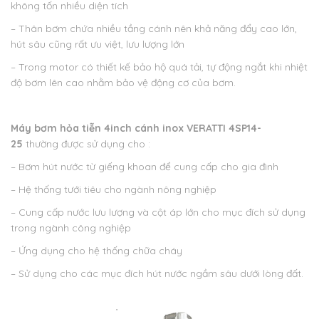
không tốn nhiều diện tích
– Thân bơm chứa nhiều tầng cánh nên khả năng đẩy cao lớn,
hút sâu cũng rất ưu việt, lưu lượng lớn
– Trong motor có thiết kế bảo hộ quá tải, tự động ngắt khi nhiệt
độ bơm lên cao nhằm bảo vệ động cơ của bơm.
Máy bơm hỏa tiễn 4inch cánh inox VERATTI 4SP14-
25
thường được sử dụng cho :
– Bơm hút nước từ giếng khoan để cung cấp cho gia đình
– Hệ thống tưới tiêu cho ngành nông nghiệp
– Cung cấp nước lưu lượng và cột áp lớn cho mục đích sử dụng
trong ngành công nghiệp
– Ứng dụng cho hệ thống chữa cháy
– Sử dụng cho các mục đích hút nước ngầm sâu dưới lòng đất.