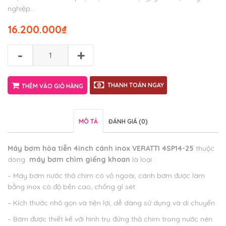
nghiệp…
16.200.000
₫
-
+
THANH TOÁN NGAY
THÊM VÀO GIỎ HÀNG
MÔ TẢ
ĐÁNH GIÁ (0)
Máy bơm hỏa tiễn 4inch cánh inox VERATTI 4SP14-25
thuộc
dòng
máy bơm chìm giếng khoan
là loại :
– Máy bơm nước thả chìm có vỏ ngoài, cánh bơm được làm
bằng inox có độ bền cao, chống gỉ sét
– Kích thước nhỏ gọn và tiện lợi, dễ dàng sử dụng và di chuyển
– Bơm được thiết kế với hình trụ đứng thả chìm trong nước nên