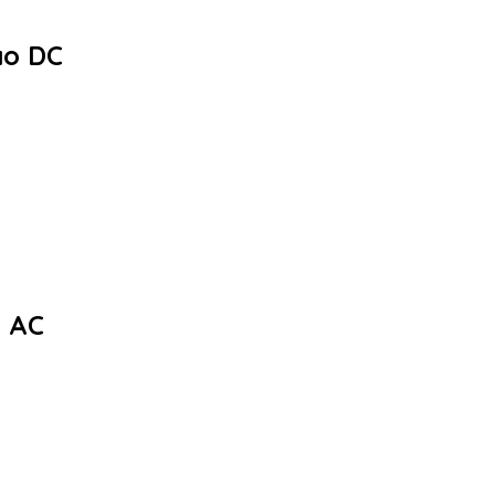
ào DC
a AC