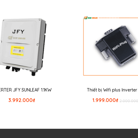
ERTER JFY SUNLEAF 1.1KW
Thiết bị Wifi plus Inverte
3.992.000
₫
1.999.000
₫
2.000.00