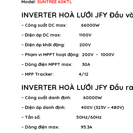
Model:
SUNTREE 60KTL
INVERTER HOÀ LƯỚI JFY Đầu v
– Công suất DC max: 66000W
– Điện áp DC max: 1100V
– Điện áp khởi động: 200V
– Phạm vi MPPT hoạt động: 200V – 1000V
– Dòng điện MPPT max: 30A
– MPP Tracker: 4/12
INVERTER HOÀ LƯỚI JFY Đầu r
– Công suất danh định: 60000W
– Điện áp danh định: 400V (323V ~ 480V)
– Tần số: 50Hz/60Hz
– Dòng điện max: 95.3A