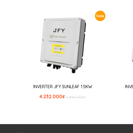
Sale
INVERTER JFY SUNLEAF 1.5KW
INV
4.232.000
₫
5.990.000
₫