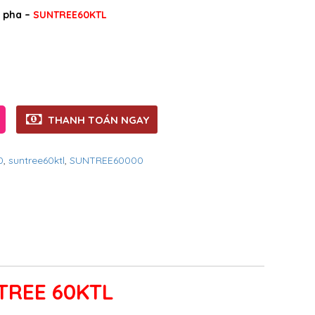
3 pha –
SUNTREE60KTL
THANH TOÁN NGAY
0
,
suntree60ktl
,
SUNTREE60000
REE 60KTL