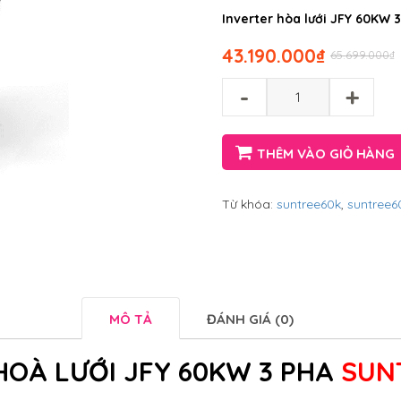
Inverter hòa lưới JFY 60KW 
43.190.000
₫
65.699.000
₫
-
+
THÊM VÀO GIỎ HÀNG
Từ khóa:
suntree60k
,
suntree6
MÔ TẢ
ĐÁNH GIÁ (0)
HOÀ LƯỚI JFY 60KW 3 PHA
SUNT