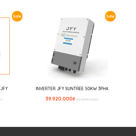
Sale
Sale
r JFY
INVERTER JFY SUNTREE 50KW 3PHA
39.920.000
₫
0
₫
55.999.000
₫