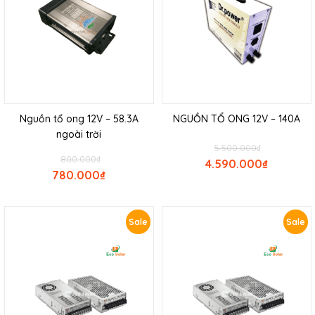
Nguồn tổ ong 12V – 58.3A
NGUỒN TỔ ONG 12V – 140A
ngoài trời
5.500.000
₫
800.000
₫
4.590.000
₫
780.000
₫
Sale
Sale