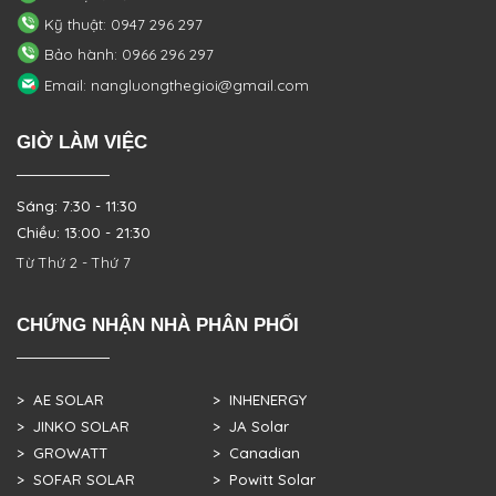
Kỹ thuật: 0947 296 297
Bảo hành: 0966 296 297
Email: nangluongthegioi@gmail.com
GIỜ LÀM VIỆC
Sáng: 7:30 - 11:30
Chiều: 13:00 - 21:30
Từ Thứ 2 - Thứ 7
CHỨNG NHẬN NHÀ PHÂN PHỐI
> AE SOLAR
> INHENERGY
> JINKO SOLAR
> JA Solar
> GROWATT
> Canadian
> SOFAR SOLAR
> Powitt Solar