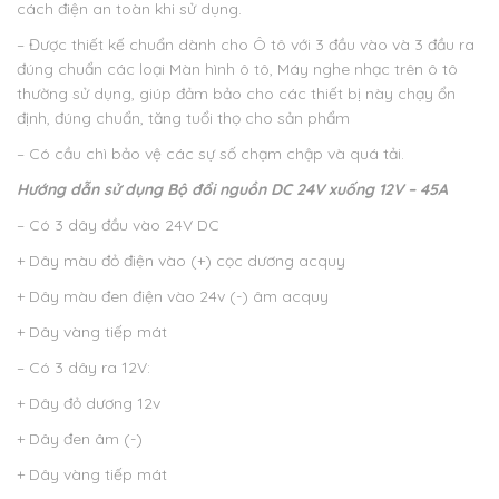
cách điện an toàn khi sử dụng.
– Được thiết kế chuẩn dành cho Ô tô với 3 đầu vào và 3 đầu ra
đúng chuẩn các loại Màn hình ô tô, Máy nghe nhạc trên ô tô
thường sử dụng, giúp đảm bảo cho các thiết bị này chạy ổn
định, đúng chuẩn, tăng tuổi thọ cho sản phẩm
– Có cầu chì bảo vệ các sự số chạm chập và quá tải.
Hướng dẫn sử dụng
Bộ đổi nguồn DC 24V xuống 12V – 45A
– Có 3 dây đầu vào 24V DC
+ Dây màu đỏ điện vào (+) cọc dương acquy
+ Dây màu đen điện vào 24v (-) âm acquy
+ Dây vàng tiếp mát
– Có 3 dây ra 12V:
+ Dây đỏ dương 12v
+ Dây đen âm (-)
+ Dây vàng tiếp mát