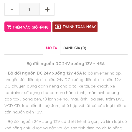
-
+
THANH TOÁN NGAY
THÊM VÀO GIỎ HÀNG
MÔ TẢ
ĐÁNH GIÁ (0)
Bộ đổi nguồn DC 24V xuống 12V – 45A
– Bộ đổi nguồn DC 24v xuống 12v 45A
là bộ inverter hạ áp,
chuyển đổi điện áp 1 chiều 24v DC xuống điện áp 1 chiều 12v
DC chuyên dụng dành riêng cho ô tô, xe tải, xe khách, xe
container sử dụng cho camera hành trình, màn hình quảng
cáo taxi, bóng đèn, tủ lạnh xe hơi, máy ảnh, loa siêu trầm DVD
VCD CD, loa hiển thị bộ đàm, phù hợp với tất cả các loại thiết bị
cần nguồn điện 12V.
– Bộ đổi nguồn 24V sang 12V có thiết kế nhỏ gọn, vỏ kim loại có
khả năng chịu được va đập và lớp sơn tĩnh điện có chức năng