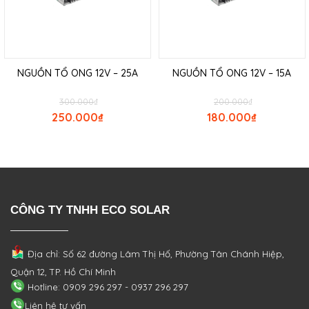
NGUỒN TỔ ONG 12V – 25A
NGUỒN TỔ ONG 12V – 15A
300.000
₫
200.000
₫
250.000
₫
180.000
₫
CÔNG TY TNHH ECO SOLAR
Địa chỉ: Số 62 đường Lâm Thị Hố, Phường
Tân Chánh Hiệp,
Quận 12, TP. Hồ Chí Minh
Hotline: 0909 296 297 - 0937 296 297
Liên hệ tư vấn