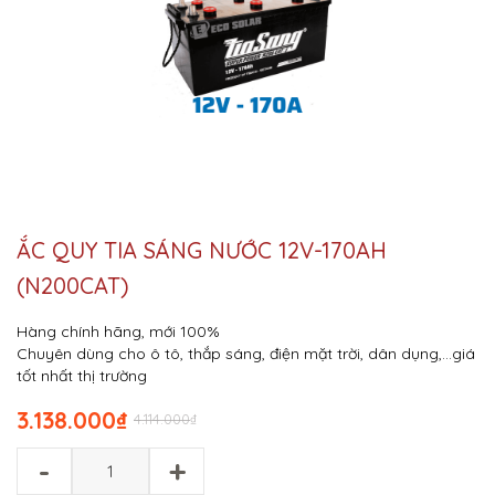
ẮC QUY TIA SÁNG NƯỚC 12V-170AH
(N200CAT)
Hàng chính hãng, mới 100%
Chuyên dùng cho ô tô, thắp sáng, điện mặt trời, dân dụng,…giá
tốt nhất thị trường
3.138.000
₫
4.114.000
₫
-
+