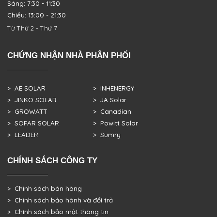
Sáng: 7:30 - 11:30
Chiều: 13:00 - 21:30
Từ Thứ 2 - Thứ 7
CHỨNG NHẬN NHÀ PHÂN PHỐI
> AE SOLAR
> INHENERGY
> JINKO SOLAR
> JA Solar
> GROWATT
> Canadian
> SOFAR SOLAR
> Powitt Solar
> LEADER
> Sumry
CHÍNH SÁCH CÔNG TY
> Chính sách bán hàng
> Chính sách bảo hành và đổi trả
> Chính sách bảo mật thông tin