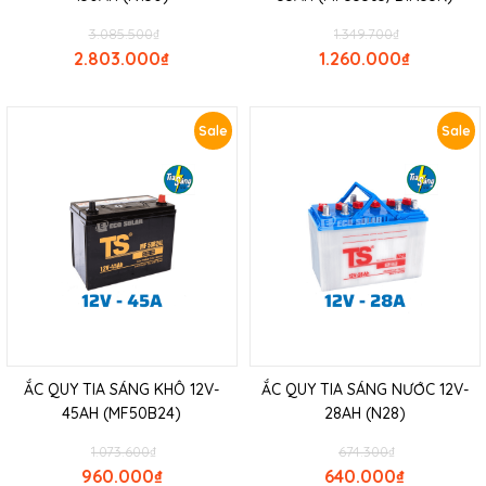
3.085.500
₫
1.349.700
₫
2.803.000
₫
1.260.000
₫
Sale
Sale
ẮC QUY TIA SÁNG KHÔ 12V-
ẮC QUY TIA SÁNG NƯỚC 12V-
45AH (MF50B24)
28AH (N28)
1.073.600
₫
674.300
₫
960.000
₫
640.000
₫