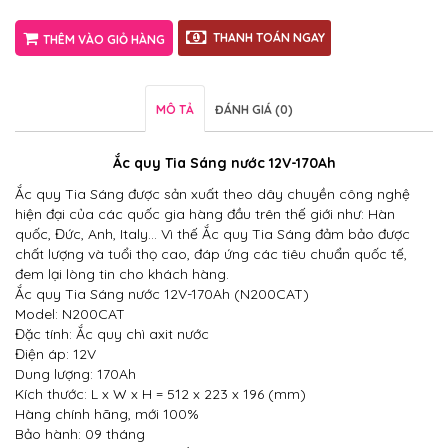
THANH TOÁN NGAY
THÊM VÀO GIỎ HÀNG
MÔ TẢ
ĐÁNH GIÁ (0)
Ắc quy Tia Sáng nước 12V-170Ah
Ắc quy Tia Sáng được sản xuất theo dây chuyền công nghệ
hiện đại của các quốc gia hàng đầu trên thế giới như: Hàn
quốc, Đức, Anh, Italy… Vì thế Ắc quy Tia Sáng đảm bảo được
chất lượng và tuổi thọ cao, đáp ứng các tiêu chuẩn quốc tế,
đem lại lòng tin cho khách hàng.
Ắc quy Tia Sáng nước 12V-170Ah (N200CAT)
Model: N200CAT
Đặc tính: Ắc quy chì axit nước
Điện áp: 12V
Dung lượng: 170Ah
Kích thước: L x W x H = 512 x 223 x 196 (mm)
Hàng chính hãng, mới 100%
Bảo hành: 09 tháng