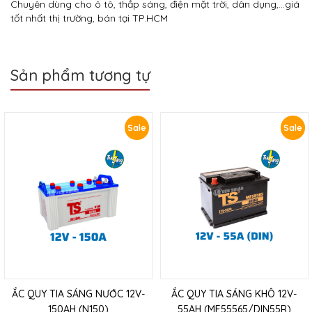
Chuyên dùng cho ô tô, thắp sáng, điện mặt trời, dân dụng,…giá
tốt nhất thị trường, bán tại TP.HCM
Sản phẩm tương tự
Sale
Sale
ẮC QUY TIA SÁNG NƯỚC 12V-
ẮC QUY TIA SÁNG KHÔ 12V-
150AH (N150)
55AH (MF55565/DIN55R)