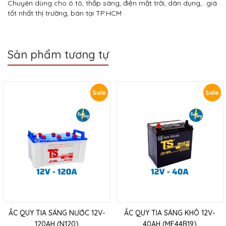
Chuyên dùng cho ô tô, thắp sáng, điện mặt trời, dân dụng,…giá
tốt nhất thị trường, bán tại TP.HCM
Sản phẩm tương tự
Sale
Sale
ẮC QUY TIA SÁNG NƯỚC 12V-
ẮC QUY TIA SÁNG KHÔ 12V-
120AH (N120)
40AH (MF44B19)