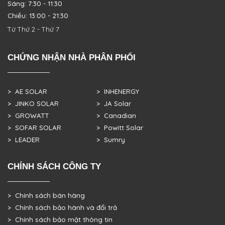
Sáng: 7:30 - 11:30
Chiều: 13:00 - 21:30
Từ Thứ 2 - Thứ 7
CHỨNG NHẬN NHÀ PHÂN PHỐI
> AE SOLAR
> INHENERGY
> JINKO SOLAR
> JA Solar
> GROWATT
> Canadian
> SOFAR SOLAR
> Powitt Solar
> LEADER
> Sumry
CHÍNH SÁCH CÔNG TY
> Chính sách bán hàng
> Chính sách bảo hành và đổi trả
> Chính sách bảo mật thông tin