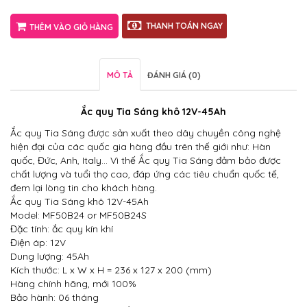
THANH TOÁN NGAY
THÊM VÀO GIỎ HÀNG
MÔ TẢ
ĐÁNH GIÁ (0)
Ắc quy Tia Sáng khô 12V-45Ah
Ắc quy Tia Sáng được sản xuất theo dây chuyền công nghệ
hiện đại của các quốc gia hàng đầu trên thế giới như: Hàn
quốc, Đức, Anh, Italy… Vì thế Ắc quy Tia Sáng đảm bảo được
chất lượng và tuổi thọ cao, đáp ứng các tiêu chuẩn quốc tế,
đem lại lòng tin cho khách hàng.
Ắc quy Tia Sáng khô 12V-45Ah
Model: MF50B24 or MF50B24S
Đặc tính: ắc quy kín khí
Điện áp: 12V
Dung lượng: 45Ah
Kích thước: L x W x H = 236 x 127 x 200 (mm)
Hàng chính hãng, mới 100%
Bảo hành: 06 tháng