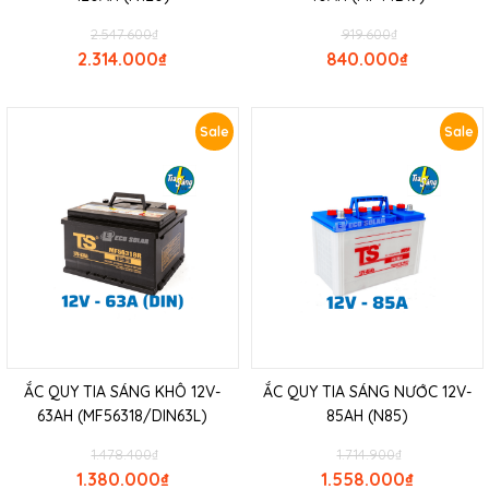
2.547.600
₫
919.600
₫
2.314.000
₫
840.000
₫
Sale
Sale
ẮC QUY TIA SÁNG KHÔ 12V-
ẮC QUY TIA SÁNG NƯỚC 12V-
63AH (MF56318/DIN63L)
85AH (N85)
1.478.400
₫
1.714.900
₫
1.380.000
₫
1.558.000
₫