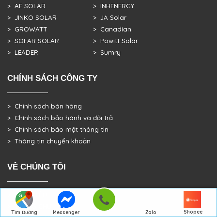
> AE SOLAR
> INHENERGY
> JINKO SOLAR
> JA Solar
> GROWATT
> Canadian
> SOFAR SOLAR
> Powitt Solar
> LEADER
> Sumry
CHÍNH SÁCH CÔNG TY
> Chính sách bán hàng
> Chính sách bảo hành và đổi trả
> Chính sách bảo mật thông tin
> Thông tin chuyển khoản
VỀ CHÚNG TÔI
> GIỚI THIỆU
> TRANG CHỦ
Shopee
Tìm Đường
Messenger
Zalo