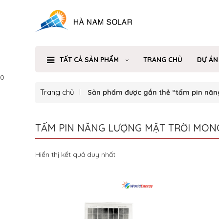
TẤT CẢ SẢN PHẨM
TRANG CHỦ
DỰ ÁN
0
Trang chủ
Sản phẩm được gắn thẻ “tấm pin năn
TẤM PIN NĂNG LƯỢNG MẶT TRỜI MON
Hiển thị kết quả duy nhất