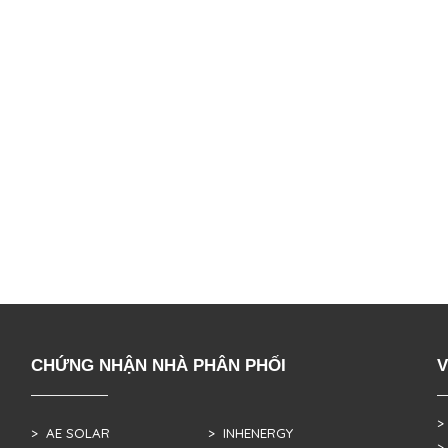
CHỨNG NHẬN NHÀ PHÂN PHỐI
V
>
> AE SOLAR
> INHENERGY
>