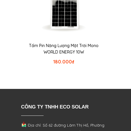
Tấm Pin Năng Lượng Mặt Trời Mono
WORLD ENERGY 10W
180.000
₫
CÔNG TY TNHH ECO SOLAR
Địa chỉ: Số 62 đường Lâm Thị Hố, Phường