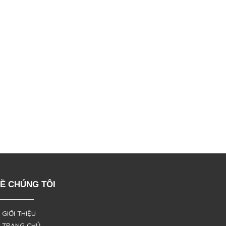
Ề CHÚNG TÔI
 GIỚI THIỆU
 TRANG CHỦ