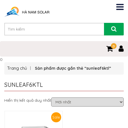
0
0
Trang chủ
Sản phẩm được gắn thẻ “sunleaf6ktl”
SUNLEAF6KTL
Hiển thị kết quả duy nhất
Sale