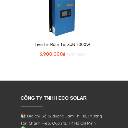
Inverter Bám Tải SUN 2000W
6.900.000
₫
7.090.000
₫
CÔNG TY TNHH ECO SOLAR
Địa chỉ: Số 62 đường Lâm Thị Hố, Phường
Tân Chánh Hiệp, Quận 12, TP. Hồ Chí Minh