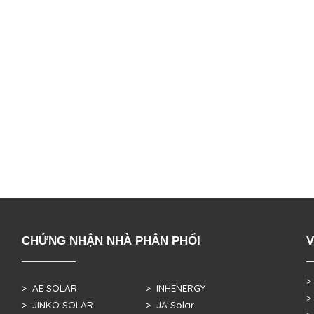
CHỨNG NHẬN NHÀ PHÂN PHỐI
V
>
> AE SOLAR
> INHENERGY
>
> JINKO SOLAR
> JA Solar