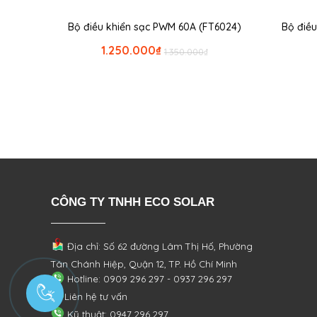
Bộ điều khiển sạc PWM 60A (FT6024)
Bộ điề
1.250.000
₫
1.350.000
₫
CÔNG TY TNHH ECO SOLAR
Địa chỉ: Số 62 đường Lâm Thị Hố, Phường
Tân Chánh Hiệp, Quận 12, TP. Hồ Chí Minh
Hotline: 0909 296 297 - 0937 296 297
Liên hệ tư vấn
Kỹ thuật: 0947 296 297