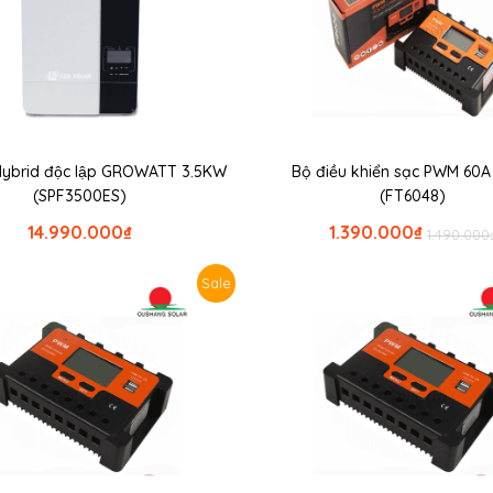
 Hybrid độc lập GROWATT 3.5KW
Bộ điều khiển sạc PWM 60A
(SPF3500ES)
(FT6048)
14.990.000
₫
1.390.000
₫
1.490.000
Sale