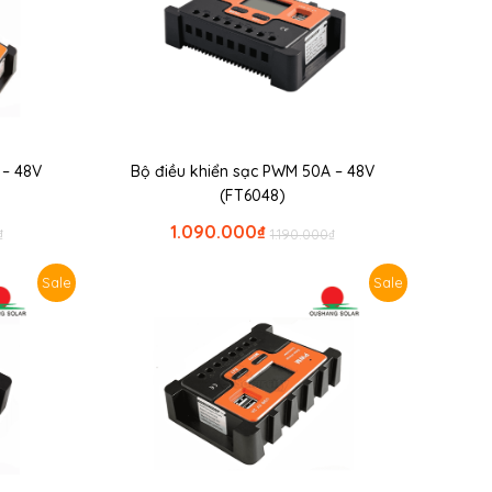
 – 48V
Bộ điều khiển sạc PWM 50A – 48V
(FT6048)
1.090.000
₫
₫
1.190.000
₫
Sale
Sale