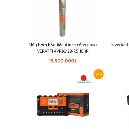
Máy bơm hỏa tiễn 4 inch cánh nhựa
Inverter
VERATTI 4VR16/28-7.5 10HP
13.500.000
₫
Sale