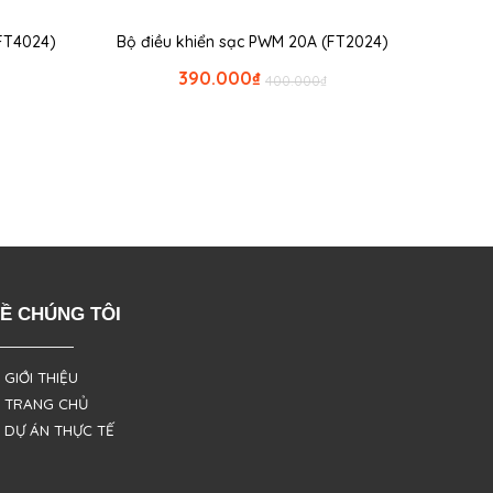
FT4024)
Bộ điều khiển sạc PWM 20A (FT2024)
390.000
₫
400.000
₫
Ề CHÚNG TÔI
 GIỚI THIỆU
 TRANG CHỦ
 DỰ ÁN THỰC TẾ