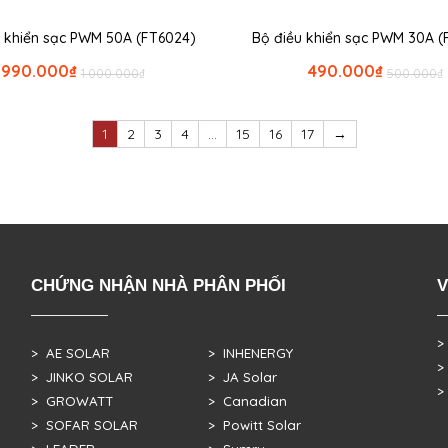
u khiển sạc PWM 50A (FT6024)
Bộ điều khiển sạc PWM 30A (
990.000
₫
490.000
₫
1.000.000
₫
500.000
₫
1
2
3
4
…
15
16
17
→
CHỨNG NHẬN NHÀ PHÂN PHỐI
V
>
> AE SOLAR
> INHENERGY
>
> JINKO SOLAR
> JA Solar
>
> GROWATT
> Canadian
> SOFAR SOLAR
> Powitt Solar