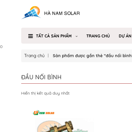
TẤT CẢ SẢN PHẨM
TRANG CHỦ
DỰ ÁN
0
Trang chủ
Sản phẩm được gắn thẻ “đầu nối bình
ĐẦU NỐI BÌNH
Hiển thị kết quả duy nhất