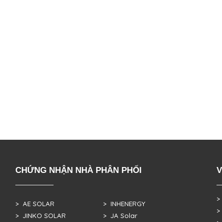
CHỨNG NHẬN NHÀ PHÂN PHỐI
V
>
> AE SOLAR
> INHENERGY
>
> JINKO SOLAR
> JA Solar