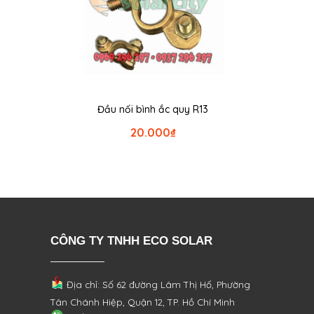
Đầu nối bình ắc quy R13
20.000
₫
CÔNG TY TNHH ECO SOLAR
Địa chỉ: Số 62 đường Lâm Thị Hố, Phường
Tân Chánh Hiệp, Quận 12, TP. Hồ Chí Minh