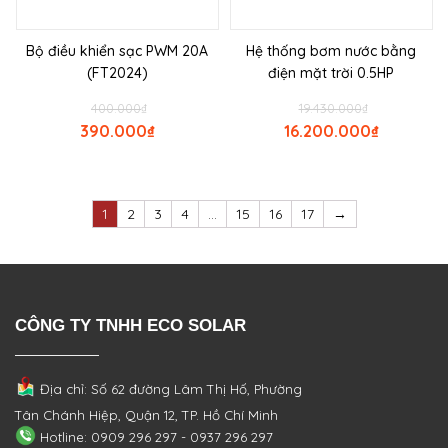
Bộ điều khiển sạc PWM 20A
Hệ thống bơm nước bằng
(FT2024)
điện mặt trời 0.5HP
400.000
₫
19.430.000
₫
390.000
₫
16.200.000
₫
1
2
3
4
…
15
16
17
→
CÔNG TY TNHH ECO SOLAR
Địa chỉ: Số 62 đường Lâm Thị Hố, Phường
Tân Chánh Hiệp, Quận 12, TP. Hồ Chí Minh
Hotline: 0909 296 297 - 0937 296 297