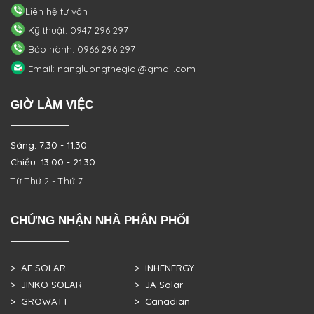
Liên hệ tư vấn
Kỹ thuật: 0947 296 297
Bảo hành: 0966 296 297
Email: nangluongthegioi@gmail.com
GIỜ LÀM VIỆC
Sáng: 7:30 - 11:30
Chiều: 13:00 - 21:30
Từ Thứ 2 - Thứ 7
CHỨNG NHẬN NHÀ PHÂN PHỐI
> AE SOLAR
> INHENERGY
> JINKO SOLAR
> JA Solar
> GROWATT
> Canadian