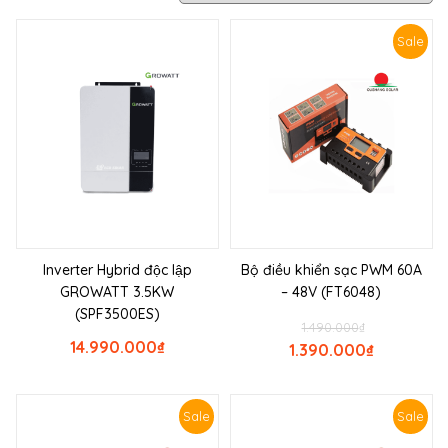
Sale
Inverter Hybrid độc lập
Bộ điều khiển sạc PWM 60A
GROWATT 3.5KW
– 48V (FT6048)
(SPF3500ES)
1.490.000
₫
14.990.000
₫
1.390.000
₫
Sale
Sale