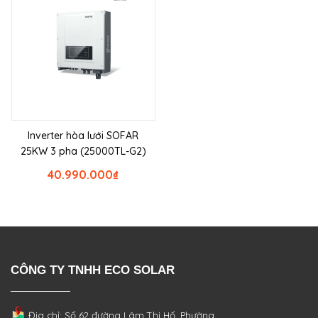
Inverter hòa lưới SOFAR
25KW 3 pha (25000TL-G2)
40.990.000
₫
CÔNG TY TNHH ECO SOLAR
Địa chỉ: Số 62 đường Lâm Thị Hố, Phường