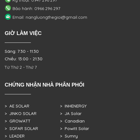
Kỹ thuật: 0947 296 297
Bảo hành: 0966 296 297
Email: nangluongthegioi@gmail.com
GIỜ LÀM VIỆC
Sáng: 7:30 - 11:30
Chiều: 13:00 - 21:30
Từ Thứ 2 - Thứ 7
CHỨNG NHẬN NHÀ PHÂN PHỐI
> AE SOLAR
> INHENERGY
> JINKO SOLAR
> JA Solar
> GROWATT
> Canadian
> SOFAR SOLAR
> Powitt Solar
> LEADER
> Sumry