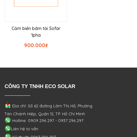
Cảm biến bám tải Sofar
1pha
900.000
₫
CÔNG TY TNHH ECO SOLAR
Địa chỉ: Số 62 đường Lâm Thị Hố, Phường
Tân Chánh Hiệp, Quận 12, TP. Hồ Chí Minh
Hotline: 0909 296 297 - 0937 296 297
Liên hệ tư vấn