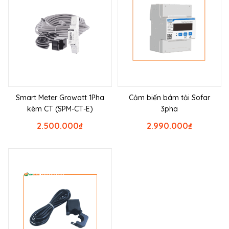
Smart Meter Growatt 1Pha
Cảm biến bám tải Sofar
kèm CT (SPM-CT-E)
3pha
2.500.000
₫
2.990.000
₫