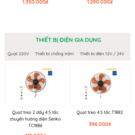
1.350.000
₫
1.290.000
₫
THIẾT BỊ ĐIỆN GIA DỤNG
Quạt 220V
Thiết bị chống trộm
Thiết bị điện 12V / 24V
Quạt treo 2 dây 4.5 tấc
Quạt treo 4.5 tấc T1882
chuyển hướng điện Senko
396.000
₫
TC1886