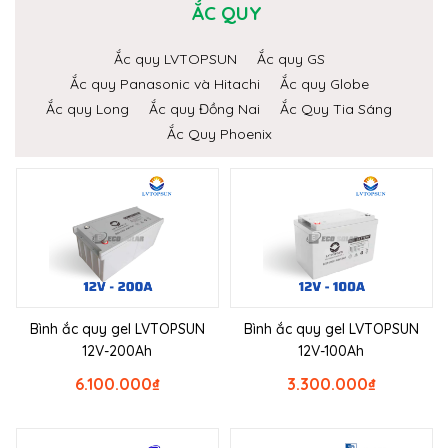
ẮC QUY
Ắc quy LVTOPSUN
Ắc quy GS
Ắc quy Panasonic và Hitachi
Ắc quy Globe
Ắc quy Long
Ắc quy Đồng Nai
Ắc Quy Tia Sáng
Ắc Quy Phoenix
Bình ắc quy gel LVTOPSUN
Bình ắc quy gel LVTOPSUN
12V-200Ah
12V-100Ah
6.100.000
₫
3.300.000
₫