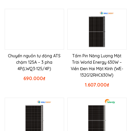
Chuyển nguồn tự động ATS
Tấm Pin Năng Lượng Mặt
chậm 125A – 3 pha
Trời World Energy 630W –
4P(LWQ3-125/4P)
Viền Đen Hai Mặt Kính (WE-
132G12RHC630W)
690.000
₫
1.607.000
₫