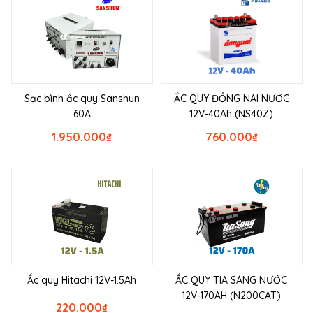
Sạc bình ắc quy Sanshun
ẮC QUY ĐỒNG NAI NƯỚC
60A
12V-40Ah (NS40Z)
1.950.000
₫
760.000
₫
Ắc quy Hitachi 12V-1.5Ah
ẮC QUY TIA SÁNG NƯỚC
12V-170AH (N200CAT)
220.000
₫