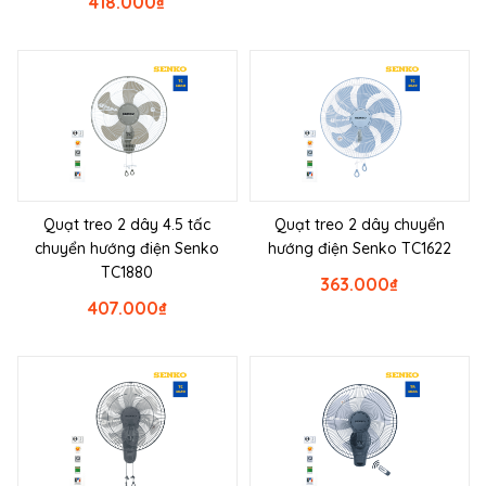
418.000
₫
Quạt treo 2 dây 4.5 tấc
Quạt treo 2 dây chuyển
chuyển hướng điện Senko
hướng điện Senko TC1622
TC1880
363.000
₫
407.000
₫