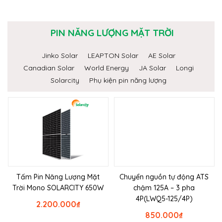
PIN NĂNG LƯỢNG MẶT TRỜI
Jinko Solar
LEAPTON Solar
AE Solar
Canadian Solar
World Energy
JA Solar
Longi
Solarcity
Phụ kiện pin năng lượng
Tấm Pin Năng Lượng Mặt
Chuyển nguồn tự động ATS
Trời Mono SOLARCITY 650W
chậm 125A – 3 pha
4P(LWQ5-125/4P)
2.200.000
₫
850.000
₫