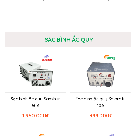
SẠC BÌNH ẮC QUY
Sạc bình ắc quy Sanshun
Sạc bình ắc quy Solarcity
60A
10A
1.950.000
₫
399.000
₫