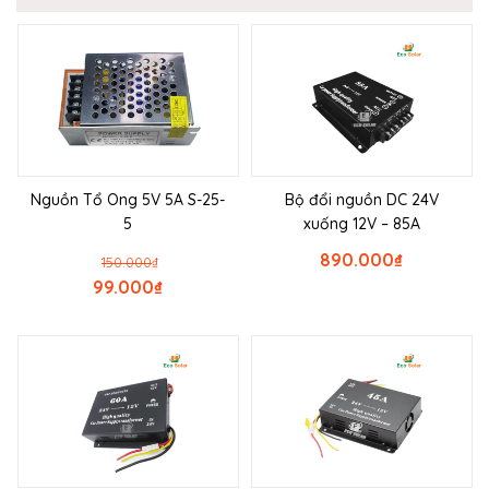
Nguồn Tổ Ong 5V 5A S-25-
Bộ đổi nguồn DC 24V
5
xuống 12V – 85A
890.000
₫
150.000
₫
99.000
₫