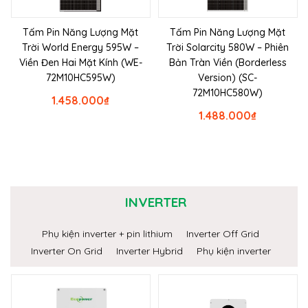
Tấm Pin Năng Lượng Mặt
Tấm Pin Năng Lượng Mặt
Trời World Energy 595W –
Trời Solarcity 580W – Phiên
Viền Đen Hai Mặt Kính (WE-
Bản Tràn Viền (Borderless
72M10HC595W)
Version) (SC-
72M10HC580W)
1.458.000
₫
1.488.000
₫
INVERTER
Phụ kiện inverter + pin lithium
Inverter Off Grid
Inverter On Grid
Inverter Hybrid
Phụ kiện inverter