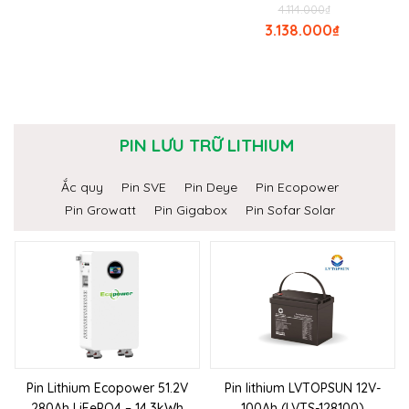
4.114.000
₫
3.138.000
₫
PIN LƯU TRỮ LITHIUM
Ắc quy
Pin SVE
Pin Deye
Pin Ecopower
Pin Growatt
Pin Gigabox
Pin Sofar Solar
Pin Lithium Ecopower 51.2V
Pin lithium LVTOPSUN 12V-
280Ah LiFePO4 – 14.3kWh
100Ah (LVTS-128100)